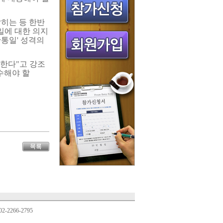
밝히는 등 한반
일에 대한 의지
반통일' 성격의
 한다"고 강조
수해야 할
02-2266-2795