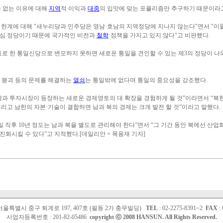
수 없는 이유에 대해
지역
적 이익과
대중
의 입맛에 맞는 포퓰리즘만 추구하기 때문이라
 한계에 대해 "새누리당과 민주당은 영남·호남의 지역정당에 지나지 않는다"면서 "이
중심 정당이기 때문에 국가적인 비전과
철학
·정책을 가지고 있지 않다"고 비판했다.
로 한 통일신당으로 변모하지 못하면 새로운 통일을 견인할 수 있는 제3의 정당이 나
 붕괴 등의 문제를 해결하는
열쇠
는 통일밖에 없다며 통일의 중요성을 강조했다.
장과 투자시장이 등장하는 새로운 경제영토의 대 확장을 경험하게 될 것”이라면서 “북
리고 남한의 자본·기술이 결합하면 남과 북의 경제는 크게 발전 할 것”이라고 말했다.
일 직후 10년 정도는 남과 북을 별도로 관리해야 한다”면서 “그 기간 동안 북에선 산
화시킬 수 있다”고 지적했다.[데일리안 = 목용재 기자]
2 서울특별시 중구 퇴계로 197, 407호 (필동 2가 충무빌딩)
TEL
: 02-2275-8391~2
FAX
: 
사업자등록번호 : 201-82-05486
copyright ⓒ 2008 HANSUN. All Rights Reserved.