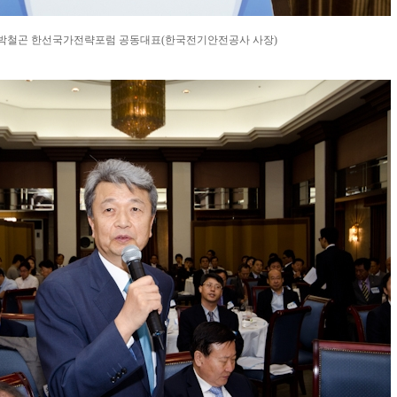
박철곤 한선국가전략포럼 공동대표(한국전기안전공사 사장)