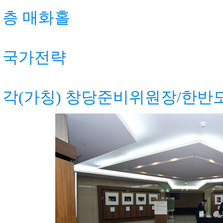
층 매화홀
▶주 제: 한
국가전략
▶발 표: 박
각(가칭) 창당준비위원장/한반