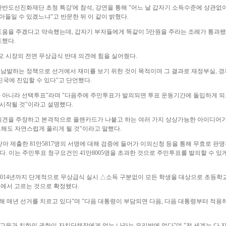
반도선진화재단 초청 특강'에 참석, 강연을 통해 "어느 날 갑자기 소득수준에 상관없이
아들일 수 있겠느냐"고 반문한 뒤 이 같이 밝혔다.
도움을 주겠다고 약속했는데, 갑자기 부자들에게 똑같이 5만원을 주라는 조례가 통과
조했다.
 시장의 전면 무상급식 반대 의견에 힘을 실어줬다.
남발하는 정책으로 선거에서 재미를 보기 위한 것이 목적이며 그 결과로 재정부실, 
국에 진입할 수 있다"고 단언했다.
아니라 선택투표"라며 "다음주에 주민투표가 발의되면 투표 운동기간에 돌입하게 되고,
시작될 것"이라고 설명했다.
의견을 주장하고 본격적으로 플랜카드가 나붙고 하는 여러 가지 상상가능한 아이디어
오해도 자연스럽게 풀리게 될 것"이라고 말했다.
 제출한 81만5817명의 서명에 대해 검증에 들어가 이의신청 등을 통해 무효로 판
을 냈다. 이는 주민투표 청구요건인 41만8005명을 초과한 것으로 주민투표를 발의할 수 있
014년까지 단계적으로 무상급식 실시 △소득 구분없이 모든 학생을 대상으로 초등학교(2
 중에서 고르는 것으로 확정됐다.
인해 매년 선거를 치르고 있다"며 "다음 대통령이 부담되면 다음, 다음 대통령부터 적용
"교육과 치한의 권한이 자치단체장에게 없는 나라는 우리밖에 없다"며 "전 세계는 다