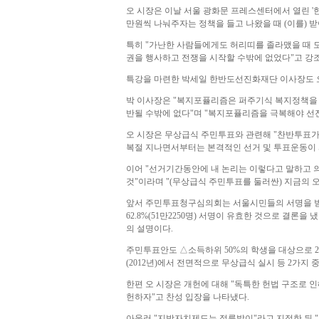
오 시장은 이날 서울 광화문 프레스센터에서 열린 '한
만원씩 나눠주자는 정책을 들고 나왔을 때 (이를) 받
특히 "가난한 사람들에게도 허리띠를 졸라맸을 때 
권을 행사하고 전쟁을 시작할 수밖에 없었다"고 강
특강을 마련한 박세일 한반도선진화재단 이사장도 오
박 이사장은 "복지포퓰리즘은 퍼주기식 복지정책을 
반될 수밖에 없다"며 "복지포퓰리즘을 극복해야 선진
오 시장은 무상급식 주민투표와 관련해 "찬반투표가 
복절 지나면서부터는 본격적인 선거 및 투표운동이 
이어 "선거기간동안에 내 논리는 이렇다고 말하고 
것"이라며 "(무상급식 주민투표를 둘러싼) 지금의 
앞서 주민투표청구심의회는 서울시민들의 서명을 받아
62.8%(51만2250명) 서명이 유효한 것으로 결론
의 설명이다.
주민투표안도 △소득하위 50%의 학생을 대상으로 2
(2012년)에서 전면적으로 무상급식 실시 등 2가지
한편 오 시장은 개헌에 대해 "독특한 헌법 구조로 
헌하자"고 찬성 입장을 나타냈다.
아울러 "지방자치제도는 절름발이"라고 지적한 뒤 